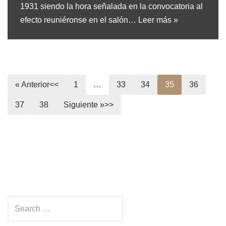
1931 siendo la hora señalada en la convocatoria al
efecto reuniéronse en el salón…
Leer más »
« Anterior
1
…
33
34
35
36
37
38
Siguiente »