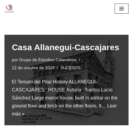
Saltar
al
contenido
Casa Allanegui-Cascajares
por
Grupo de Estudios Calandinos
12 de octubre de 2019
SUCESOS
El Templo del Pilar History ALLANEGUI-
CASCAJARES ‘ HOUSE Autoría : Santos Lucio
Sánchez Large manor house, built in ashlar on the
ground floor and brick on the other floors. It…
Leer
más »