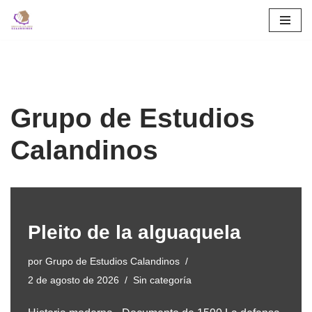
Saltar
al
contenido
Grupo de Estudios
Calandinos
Pleito de la alguaquela
por
Grupo de Estudios Calandinos
2 de agosto de 2026
Sin categoría