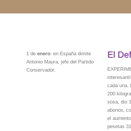
Saltar
al
contenido
El De
1 de
enero
: en España dimite
Antonio Maura, jefe del Partido
EXPERIMEN
Conservador.
interesant
cada una. 
200 kilogr
sosa, dio 
abonos, co
el aumento
pesetas 31