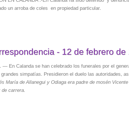
 EN CALANDA .-En Calanda ha sido detenido y denunciad
ado un arroba de coles en propiedad particular.
rrespondencia - 12 de febrero de
— En Calanda se han celebrado los funerales por el genera
grandes simpatías. Presidieron el duelo las autoridades, as
és María de Allanegui y Odiaga era padre de mosén Vicente
r de carrera.