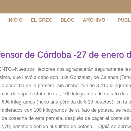
INICIO
EL GREC
BLOG
ARCHIVO
PUBL
fensor de Córdoba -27 de enero 
TO.-Nuestros lectores nos agradecerán seguramente les
ísimo, que llevó a cabo don Luis González, de Calanda (Terue
La cosecha de la primera, sin abono, fué de 3.410 kilogramo
amos de superfosfato de cal, 100 kilogramos de sulfato de a
3.696 kilogramos (hubo una pérdida de 8’10 pesetas); en la 
mpletados con 100 kilogramos de sulfato de potasa, se reco
 de cosecha de esta parcela, después de pagar el coste de l
2,70, beneficio debido al sulfato de potasa. ¡ Ojalá se aprov