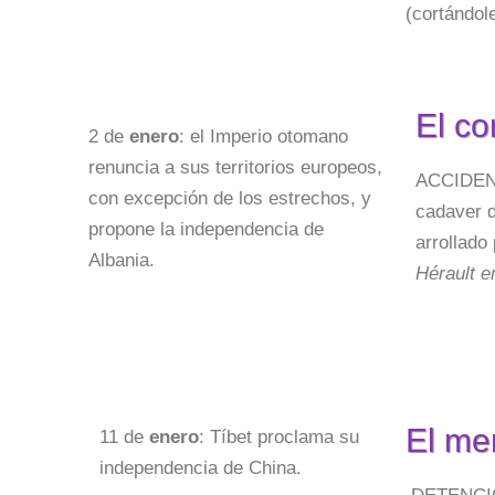
(cortándol
El co
2 de
enero
: el Imperio otomano
renuncia a sus territorios europeos,
ACCIDENTE
con excepción de los estrechos, y
cadaver d
propone la independencia de
arrollado
Albania.
Hérault e
El me
11 de
enero
: Tíbet proclama su
independencia de China.