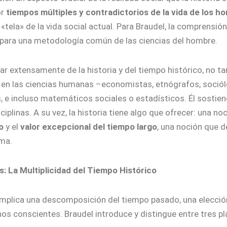
or
tiempos múltiples y contradictorios de la vida de los h
«tela» de la vida social actual. Para Braudel, la comprensió
 para una metodología común de las ciencias del hombre.
r extensamente de la historia y del tiempo histórico, no tan
 en las ciencias humanas –economistas, etnógrafos, sociólo
e incluso matemáticos sociales o estadísticos. Él sostiene 
iplinas. A su vez, la historia tiene algo que ofrecer: una n
o
y el
valor excepcional del tiempo largo
, una noción que d
sma.
es: La Multiplicidad del Tiempo Histórico
 implica una descomposición del tiempo pasado, una elecció
os conscientes. Braudel introduce y distingue entre tres p