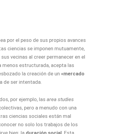
sea por el peso de sus propios avances
 estas ciencias se imponen mutuamente,
 sus vecinas al creer permanecer en el
 la menos estructurada, acepta las
 esbozado la creación de un
«mercado
a de ser intentada.
dos, por ejemplo, las
area studies
 colectivas, pero a menudo con una
tras ciencias sociales están mal
conocer no solo los trabajos de los
rve bien: la
duración social
. Esta