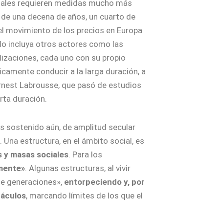
ariales requieren medidas mucho más
de una decena de años, un cuarto de
n el movimiento de los precios en Europa
do incluya otros actores como las
ivilizaciones, cada uno con su propio
icamente conducir a la larga duración, a
rnest Labrousse, que pasó de estudios
rta duración.
s sostenido aún, de amplitud secular
s
. Una estructura, en el ámbito social, es
s y masas sociales
. Para los
amente»
. Algunas estructuras, al vivir
de generaciones»,
entorpeciendo y, por
táculos
, marcando límites de los que el