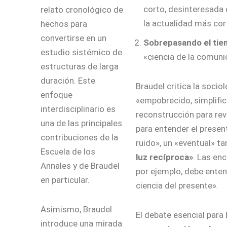
corto, desinteresada 
relato cronológico de
la actualidad más cor
hechos para
convertirse en un
Sobrepasando el tie
estudio sistémico de
«ciencia de la comuni
estructuras de larga
duración. Este
Braudel critica la soci
enfoque
«empobrecido, simplific
interdisciplinario es
reconstrucción para rev
una de las principales
para entender el present
contribuciones de la
ruido», un «eventual» ta
Escuela de los
luz recíproca»
. Las en
Annales y de Braudel
por ejemplo, debe enten
en particular.
ciencia del presente».
Asimismo, Braudel
El debate esencial para
introduce una mirada