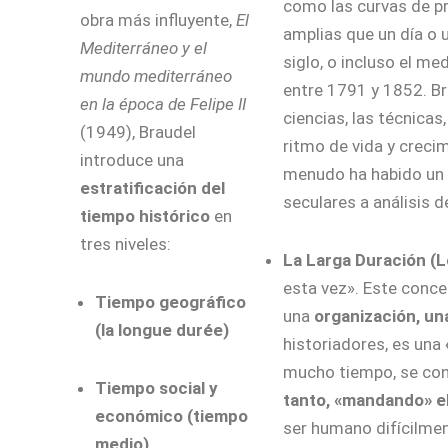
como las curvas de p
obra más influyente,
El
amplias que un día o 
Mediterráneo y el
siglo, o incluso el me
mundo mediterráneo
entre 1791 y 1852. Br
en la época de Felipe II
ciencias, las técnicas,
(1949), Braudel
ritmo de vida y creci
introduce una
menudo ha habido un 
estratificación del
seculares a análisis d
tiempo histórico
en
tres niveles:
La Larga Duración (L
esta vez». Este concep
Tiempo geográfico
una
organización, un
(la longue durée)
historiadores, es una
mucho tiempo, se conv
Tiempo social y
tanto, «mandando» el 
económico (tiempo
ser humano difícilmen
medio)