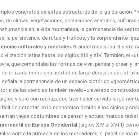
emplos concretos de estas estructuras de larga duración: *
os, de climas, vegetaciones, poblaciones animales, culturas 
anshumancia en la vida montañesa, la permanencia de sector
, la persistencia de rutas y tráficos, y la sorprendente fij
ncias culturales y mentales:
Braudel menciona el sistema
civilización latina hasta los siglos XIII y XIV. También, el «ut
vre, que comandaba las formas de vivir, pensar y creer, y li
 de cruzada como una actitud de larga duración que atravie
el señala la permanencia de un espacio pictórico «geométri
storia de las ciencias también revela «universos construido
siglos y solo son rechazados tras haber servido largamente
fícil de detectar en lo económico debido a los ciclos y crisi
ntan viejas costumbres de pensar y actuar, marcos resisten
 mercantil en Europa Occidental
(siglos XIV al XVIII) como
es como la primacía de los mercaderes, el papel de los meta