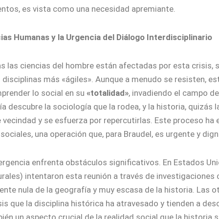
entos, es vista como una necesidad apremiante.
ncias Humanas y la Urgencia del Diálogo Interdisciplinario
s las ciencias del hombre están afectadas por esta crisis, 
las disciplinas más «ágiles». Aunque a menudo se resisten,
render lo social en su
«totalidad»
, invadiendo el campo de
a descubre la sociología que la rodea, y la historia, quizás
e vecindad y se esfuerza por repercutirlas. Este proceso ha
 sociales, una operación que, para Braudel, es urgente y dign
rgencia enfrenta obstáculos significativos. En Estados Uni
urales) intentaron esta reunión a través de investigaciones
ente nula de la geografía y muy escasa de la historia. Las o
is que la disciplina histórica ha atravesado y tienden a des
ién un aspecto crucial de la realidad social que la historia si