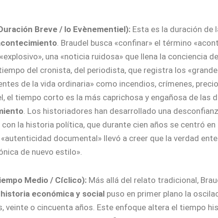
Duración Breve / lo Evènementiel):
Esta es la duración de 
acontecimiento
. Braudel busca «confinar» el término «acon
explosivo», una «noticia ruidosa» que llena la conciencia
tiempo del cronista, del periodista, que registra los «grand
ntes de la vida ordinaria» como incendios, crímenes, precio
el, el tiempo corto es la más caprichosa y engañosa de las d
miento
. Los historiadores han desarrollado una desconfianz
on la historia política, que durante cien años se centró en
«autenticidad documental» llevó a creer que la verdad ente
ónica de nuevo estilo».
iempo Medio / Cíclico):
Más allá del relato tradicional, Brau
historia económica y social
puso en primer plano la oscila
, veinte o cincuenta años. Este enfoque altera el tiempo hi