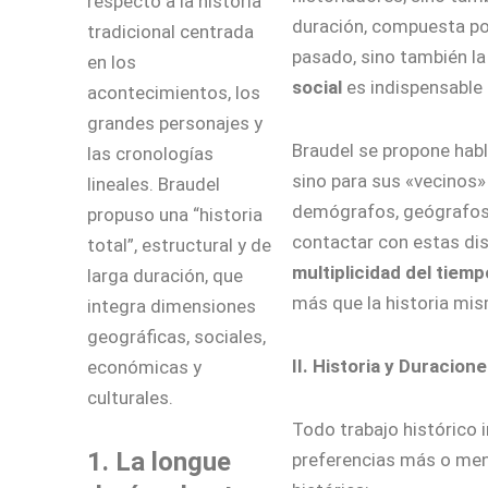
respecto a la historia
duración, compuesta p
tradicional centrada
pasado, sino también la 
en los
social
es indispensable
acontecimientos, los
grandes personajes y
Braudel se propone habla
las cronologías
sino para sus «vecinos»
lineales. Braudel
demógrafos, geógrafos, 
propuso una “historia
contactar con estas disc
total”, estructural y de
multiplicidad del tiemp
larga duración, que
más que la historia mi
integra dimensiones
geográficas, sociales,
II. Historia y Duracion
económicas y
culturales.
Todo trabajo histórico
1. La longue
preferencias más o men