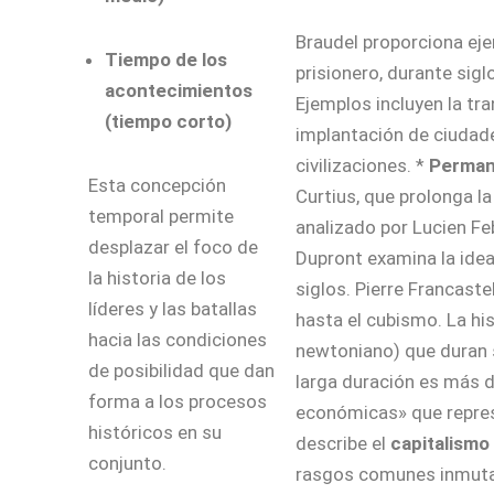
Braudel proporciona ej
Tiempo de los
prisionero, durante sigl
acontecimientos
Ejemplos incluyen la tr
(tiempo corto)
implantación de ciudades
civilizaciones. *
Permane
Esta concepción
Curtius, que prolonga la 
temporal permite
analizado por Lucien Feb
desplazar el foco de
Dupront examina la idea
la historia de los
siglos. Pierre Francast
líderes y las batallas
hasta el cubismo. La hi
hacia las condiciones
newtoniano) que duran 
de posibilidad que dan
larga duración es más di
forma a los procesos
económicas» que represe
históricos en su
describe el
capitalismo
conjunto.
rasgos comunes inmutabl