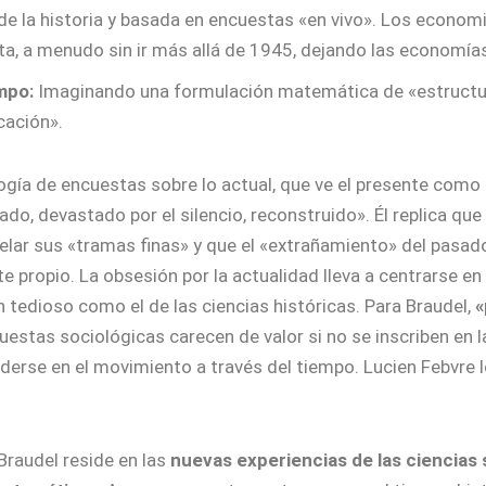
de la historia y basada en encuestas «en vivo». Los economi
ta, a menudo sin ir más allá de 1945, dejando las economías
mpo:
Imaginando una formulación matemática de «estructura
cación».
ología de encuestas sobre lo actual, que ve el presente com
ado, devastado por el silencio, reconstruido». Él replica qu
elar sus «tramas finas» y que el «extrañamiento» del pasa
e propio. La obsesión por la actualidad lleva a centrarse en 
n tedioso como el de las ciencias históricas. Para Braudel,
«
cuestas sociológicas carecen de valor si no se inscriben en l
derse en el movimiento a través del tiempo. Lucien Febvre lo
 Braudel reside en las
nuevas experiencias de las ciencias s