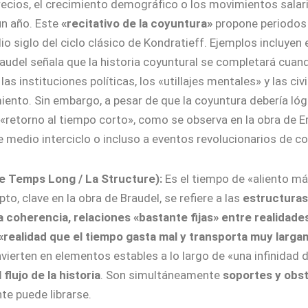
recios, el crecimiento demográfico o los movimientos sal
un año. Este
«recitativo de la coyuntura»
propone periodos 
dio siglo del ciclo clásico de Kondratieff. Ejemplos incluye
audel señala que la historia coyuntural se completará cuan
 las instituciones políticas, los «utillajes mentales» y las c
miento. Sin embargo, a pesar de que la coyuntura debería lóg
«retorno al tiempo corto», como se observa en la obra de E
e medio interciclo o incluso a eventos revolucionarios de co
e Temps Long / La Structure):
Es el tiempo de «aliento má
to, clave en la obra de Braudel, se refiere a las
estructura
a coherencia, relaciones «bastante fijas» entre realidade
«realidad que el tiempo gasta mal y transporta muy larg
ierten en elementos estables a lo largo de «una infinidad 
flujo de la historia
. Son simultáneamente
soportes y obs
te puede librarse.