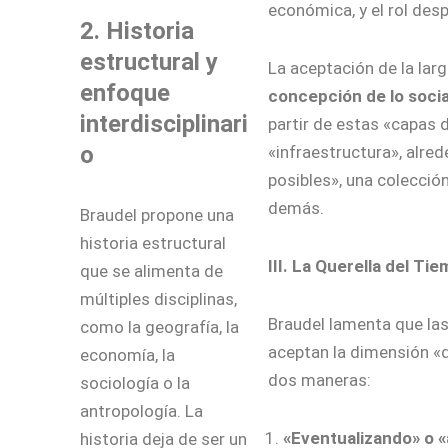
económica, y el rol des
2. Historia
estructural y
La aceptación de la larg
enfoque
concepción de lo socia
interdisciplinari
partir de estas «capas 
o
«infraestructura», alred
posibles», una colección
demás.
Braudel propone una
historia estructural
III. La Querella del T
que se alimenta de
múltiples disciplinas,
Braudel lamenta que la
como la geografía, la
aceptan la dimensión «di
economía, la
dos maneras:
sociología o la
antropología. La
«Eventualizando» o 
historia deja de ser un