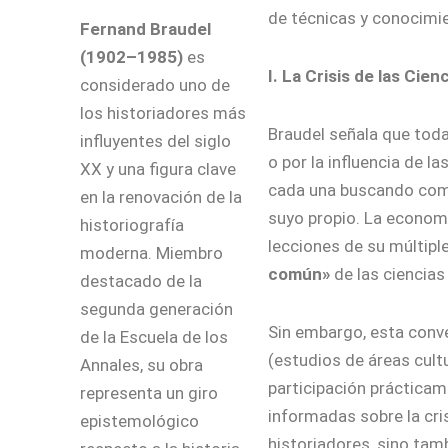
de técnicas y conocimi
Fernand Braudel
(1902–1985)
es
I. La Crisis de las Cie
considerado uno de
los historiadores más
Braudel señala que toda
influyentes del siglo
o por la influencia de 
XX y una figura clave
cada una buscando comp
en la renovación de la
suyo propio. La economí
historiografía
lecciones de su múltipl
moderna. Miembro
común»
de las ciencias
destacado de la
segunda generación
Sin embargo, esta conve
de la
Escuela de los
(estudios de áreas cult
Annales
, su obra
participación prácticam
representa un giro
informadas sobre la cris
epistemológico
historiadores, sino tamb