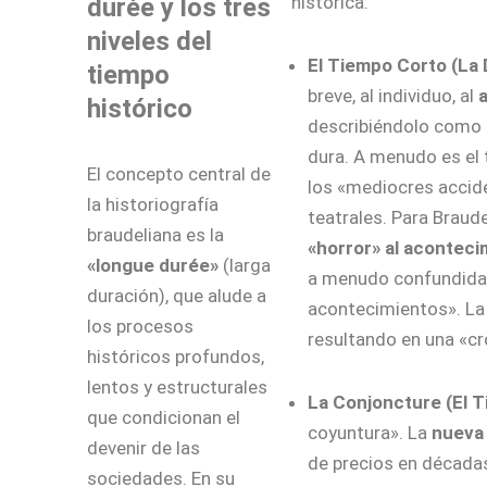
histórica:
durée y los tres
niveles del
El Tiempo Corto (La 
tiempo
breve, al individuo, al
histórico
describiéndolo como «
dura. A menudo es el 
El concepto central de
los «mediocres accide
la historiografía
teatrales. Para Braud
braudeliana es la
«horror» al aconteci
«longue durée»
(larga
a menudo confundida c
duración), que alude a
acontecimientos». La 
los procesos
resultando en una «cr
históricos profundos,
lentos y estructurales
La Conjoncture (El T
que condicionan el
coyuntura». La
nueva 
devenir de las
de precios en décadas
sociedades. En su