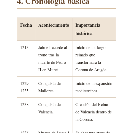
4. Cronología básica
Fecha
Acontecimiento
Importancia
histórica
1213
Jaime I accede al
Inicio de un largo
trono tras la
reinado que
muerte de Pedro
transformará la
II en Muret.
Corona de Aragón.
1229-
Conquista de
Inicio de la expansión
1235
Mallorca.
mediterránea.
1238
Conquista de
Creación del Reino
Valencia.
de Valencia dentro de
la Corona.
1276
Muerte de Jaime I
Se abre una etapa de