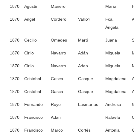
1870
Agustín
Manero
María
H
1870
Ángel
Cordero
Vallio?
Fca.
Ángela
1870
Cecilio
Omedes
Martí
Juana
1870
Cirilo
Navarro
Adán
Miguela
1870
Cirilo
Navarro
Adan
Miguela
1870
Cristobal
Gasca
Gasque
Magdalena
A
1870
Cristóbal
Gasca
Gasque
Magdalena
A
1870
Fernando
Royo
Lasmarías
Andresa
G
1870
Francisco
Adán
Rafaela
1870
Francisco
Marco
Cortés
Antonia