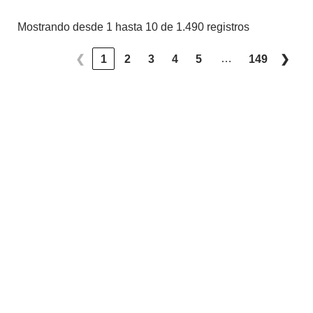
Mostrando desde 1 hasta 10 de 1.490 registros
…
❮
1
2
3
4
5
149
❯