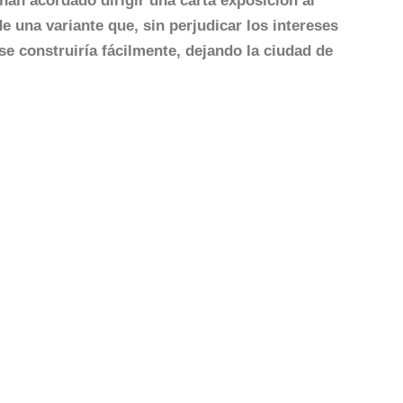
han acordado dirigir una carta exposicion al
e una variante que, sin perjudicar los intereses
se construiría fácilmente, dejando la ciudad de