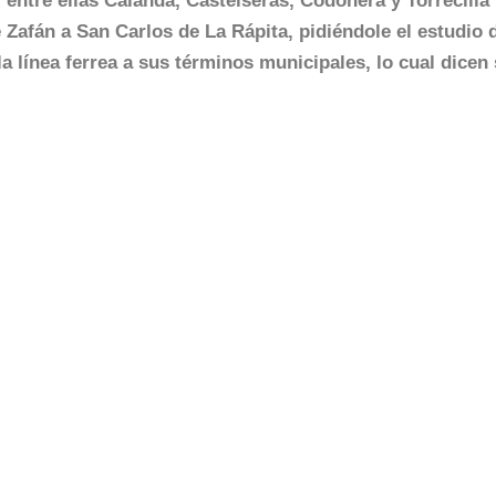
 entre ellas Calanda, Castelserás, Codoñera y Torrecilla 
 Zafán a San Carlos de La Rápita, pidiéndole el estudio d
a línea ferrea a sus términos municipales, lo cual dicen 