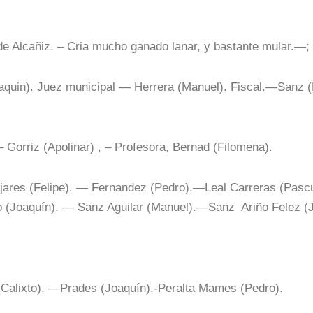
de Alcañiz. – Cria mucho ganado lanar, y bastante mular.—;
aquin). Juez municipal — Herrera (Manuel). Fiscal.—Sanz (
– Gorriz (Apolinar) , – Profesora, Bernad (Filomena).
ajares (Felipe). — Fernandez (Pedro).—Leal Carreras (Pasc
 (Joaquín). — Sanz Aguilar (Manuel).—Sanz Ariño Felez (
(Calixto). —Prades (Joaquín).-Peralta Mames (Pedro).