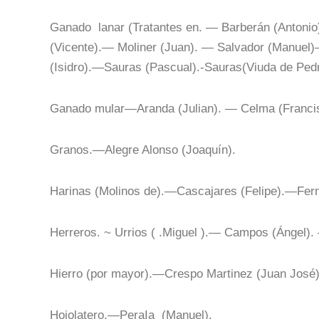
Ganado lanar (Tratantes en. — Barberán (Antoni
(Vicente).— Moliner (Juan). — Salvador (Manuel
(Isidro).—Sauras (Pascual).-Sauras(Viuda de Pedr
Ganado mular—Aranda (Julian). — Celma (Francis
Granos.—Alegre Alonso (Joaquín).
Harinas (Molinos de).—Cascajares (Felipe).—Fer
Herreros. ~ Urrios ( .Miguel ).— Campos (Ángel)
Hierro (por mayor).—Crespo Martinez (Juan José)
Hojolatero.—PeraIa (Manuel).