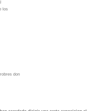
l
e los
rrobres don