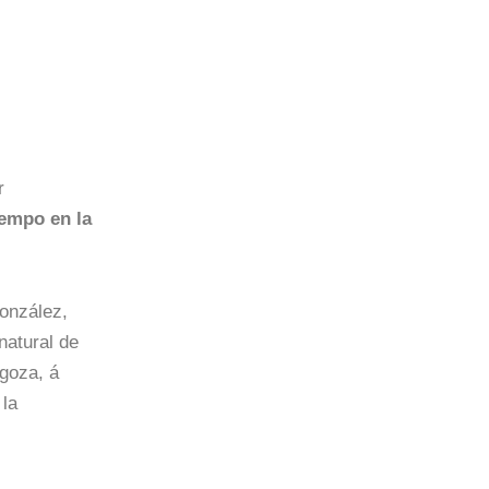
r
iempo en la
González,
natural de
agoza, á
la