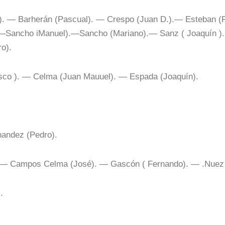
o). — Barherán (Pascual). — Crespo (Juan D.).— Esteban 
)—Sancho iManuel).—Sancho (Mariano).— Sanz ( Joaquín )
o).
co ). — Celma (Juan Mauuel). — Espada (Joaquín).
nandez (Pedro).
. — Campos Celma (José). — Gascón ( Fernando). — .Nuez (
.