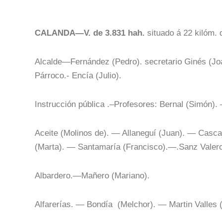
C
ALANDA—V. de 3.831 hah.
situado á 22 kilóm. 
Alcalde—Fernández (Pedro). secretario Ginés (Jo
Párroco.- Encía (Julio).
Instrucción pública .–Profesores: Bernal (Simón). 
Aceite (Molinos de). — Allaneguí (Juan). — Casc
(Marta). — Santamaría (Francisco).—.Sanz Valero
Albardero.—Mañero (Mariano).
Alfarerías. — Bondía (Melchor). — Martin Valles 