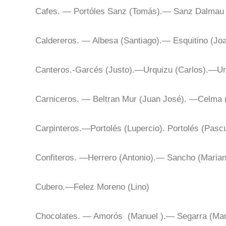
Cafes. — Portóles Sanz (Tomás).— Sanz Dalmau 
Caldereros. — Albesa (Santiago).— Esquitino (Joaq
Canteros.-Garcés (Justo).—Urquizu (Carlos).—Urq
Carniceros. — Beltran Mur (Juan José). —Celma (
Carpinteros.—Portolés (Lupercio). Portolés (Pasc
Confiteros. —Herrero (Antonio).— Sancho (Marian
Cubero.—Felez Moreno (Lino)
Chocolates. — Amorós (Manuel ).— Segarra (Ma