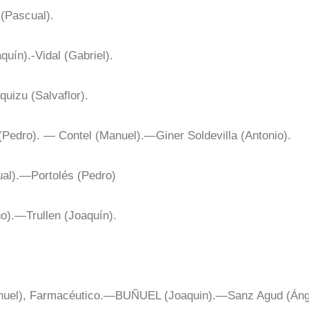
(Pascual).
uín).-Vidal (Gabriel).
uizu (Salvaflor).
Pedro). — Contel (Manuel).—Giner Soldevilla (Antonio).
ual).—Portolés (Pedro)
o).—Trullen (Joaquín).
nuel), Farmacéutico.—BUÑUEL (Joaquin).—Sanz Agud (Áng