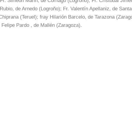
 Fr. Simeón Marin, de Cornago (Logroño); Fr. Cristóbal Jimé
 Rubio, de Arnedo (Logroño); Fr. Valentín Apellaniz, de San
Chiprana (Teruel); fray Hilarión Barcelo, de Tarazona (Zarag
. Felipe Pardo , de Mallén (Zaragoza).