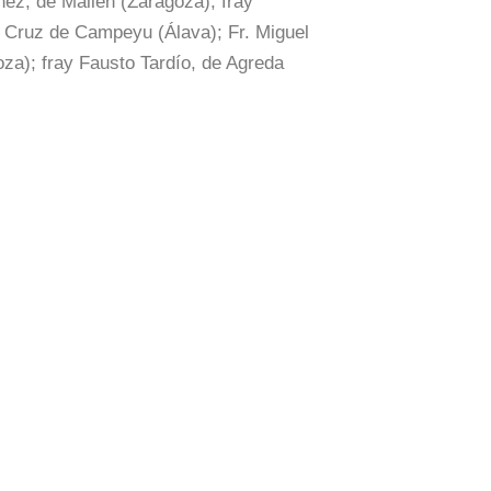
nez, de Mallen (Zaragoza); fray
ta Cruz de Campeyu (Álava); Fr. Miguel
oza); fray Fausto Tardío, de Agreda