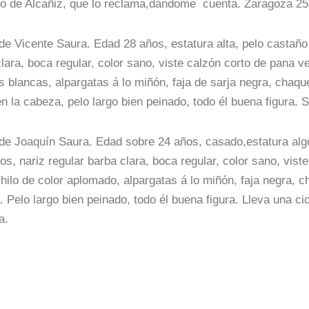
o de Alcañiz, que lo reclama,dándome cuenta. Zaragoza 25
e Vicente Saura. Edad 28 años, estatura alta, pelo castaño 
lara, boca regular, color sano, viste calzón corto de pana v
as blancas, alpargatas á lo miñón, faja de sarja negra, cha
n la cabeza, pelo largo bien peinado, todo él buena figura. 
e Joaquín Saura. Edad sobre 24 años, casado,estatura algo 
os, nariz regular barba clara, boca regular, color sano, viste
 hilo de color aplomado, alpargatas á lo miñón, faja negra, 
 Pelo largo bien peinado, todo él buena figura. Lleva una ci
a.