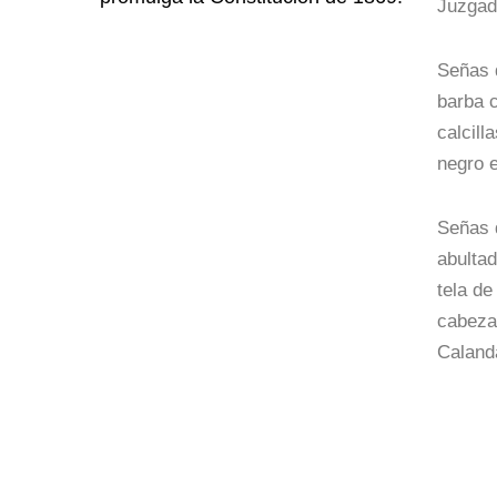
Juzgad
Señas d
barba c
calcill
negro e
Señas d
abultad
tela de
cabeza.
Caland