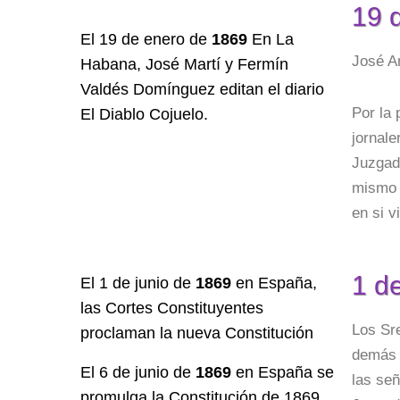
19 
El
19 de enero
de
1869
En La
José An
Habana, José Martí y Fermín
Valdés Domínguez editan el diario
Por la 
El Diablo Cojuelo.
jornale
Juzgado
mismo y
en si v
1 de
El 1 de junio de
1869
en España,
las Cortes Constituyentes
Los Sr
proclaman la nueva Constitución
demás 
El 6 de junio de
1869
en España se
las señ
promulga la Constitución de 1869.