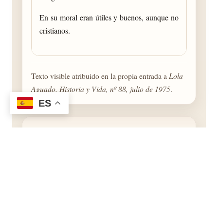
En su moral eran útiles y buenos, aunque no
cristianos.
Texto visible atribuido en la propia entrada a
Lola
Aguado, Historia y Vida, nº 88, julio de 1975
.
ES
Interés historiográfico
Presenta la cuestión morisca aragonesa como
problema religioso, político y foral a la vez.
Relaciona la persecución inquisitorial con la