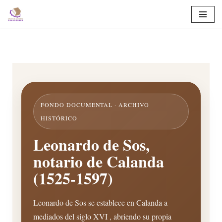
Saltar
al
contenido
FONDO DOCUMENTAL · ARCHIVO
HISTÓRICO
Leonardo de Sos,
notario de Calanda
(1525-1597)
Leonardo de Sos se establece en Calanda a
mediados del siglo XVI , abriendo su propia