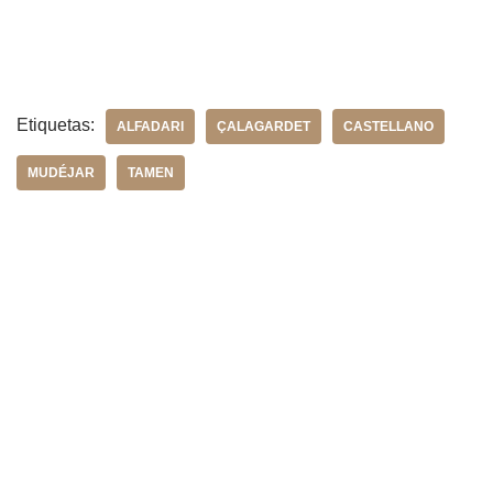
Etiquetas:
ALFADARI
ÇALAGARDET
CASTELLANO
MUDÉJAR
TAMEN