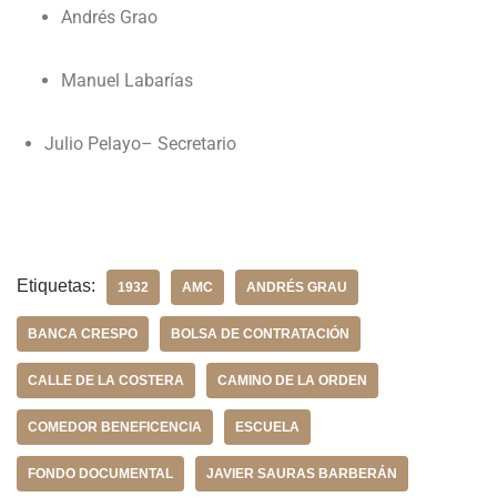
Andrés Grao
Manuel Labarías
Julio Pelayo– Secretario
Etiquetas:
1932
AMC
ANDRÉS GRAU
BANCA CRESPO
BOLSA DE CONTRATACIÓN
CALLE DE LA COSTERA
CAMINO DE LA ORDEN
COMEDOR BENEFICENCIA
ESCUELA
FONDO DOCUMENTAL
JAVIER SAURAS BARBERÁN