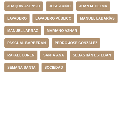
JOAQUÍN ASENSIO
JOSÉ ARIÑO
JUAN M. CELMA
LAVADERO
LAVADERO PÚBLICO
MANUEL LABARÍAS
MANUEL LARRAZ
MARIANO AZNAR
PASCUAL BARBERÁN
PEDRO JOSÉ GONZÁLEZ
RAFAEL LOREN
SANTA ANA
SEBASTIÁN ESTEBAN
SEMANA SANTA
SOCIEDAD