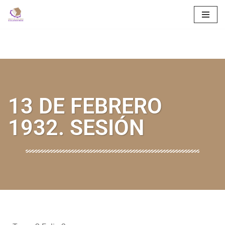
Saltar
al
contenido
13 DE FEBRERO
1932. SESIÓN