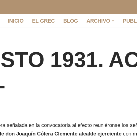
INICIO
EL GREC
BLOG
ARCHIVO
PUBL
STO 1931. A
L
ra señalada en la convocatoria al efecto reuniéronse los s
 de don Joaquín Cólera Clemente alcalde ejerciente
con mi