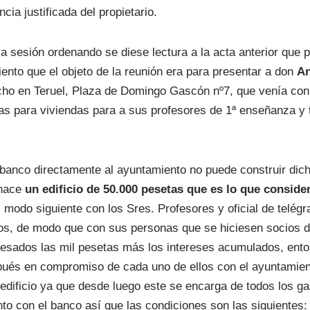
ncia justificada del propietario.
la sesión ordenando se diese lectura a la acta anterior que
ento que el objeto de la reunión era para presentar a don
An
cho en Teruel, Plaza de Domingo Gascón nº7, que venía con 
as para viviendas para a sus profesores de 1ª enseñanza y t
 banco directamente al ayuntamiento no puede construir dich
 hace
un edificio de 50.000 pesetas que es lo que consider
 modo siguiente con los Sres. Profesores y oficial de telégra
os, de modo que con sus personas que se hiciesen socios d
resados las mil pesetas más los intereses acumulados, ento
spués en compromiso de cada uno de ellos con el ayuntamient
edificio ya que desde luego este se encarga de todos los g
o con el banco así que las condiciones son las siguientes: