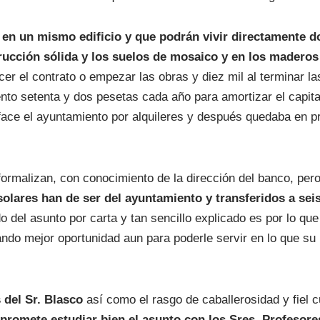
en un mismo edificio y que podrán vivir directamente doc
strucción sólida y los suelos de mosaico y en los madero
er el contrato o empezar las obras y diez mil al terminar la
ento setenta y dos pesetas cada año para amortizar el capit
ace el ayuntamiento por alquileres y después quedaba en p
formalizan, con conocimiento de la dirección del banco, per
solares han de ser del ayuntamiento y transferidos a se
 del asunto por carta y tan sencillo explicado es por lo que
ando mejor oportunidad aun para poderle servir en lo que s
 del Sr. Blasco
así como el rasgo de caballerosidad y fiel
 promete estudiar bien el asunto con los Sres. Profesores