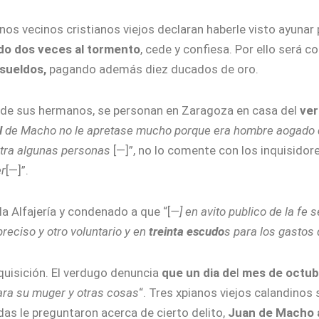
Unos vecinos cristianos viejos declaran haberle visto ayuna
do dos veces al tormento
, cede y confiesa. Por ello será 
 sueldos,
pagando además diez ducados de oro.
 de sus hermanos, se personan en Zaragoza en casa del
ve
l
de Macho no le apretase mucho porque era hombre aogado d
ontra algunas personas
[—]”, no lo comente con los inquisidor
r
[—]”.
la Alfajería y condenado a que “[
—] en avito publico de la fe 
reciso y otro voluntario y en
treinta escudo
s para los gastos 
quisición. El verdugo denuncia
que un dia de
l
mes de octub
ara su muger y otras cosas
“. Tres xpianos viejos calandinos 
s le preguntaron acerca de cierto delito,
Juan de Macho al