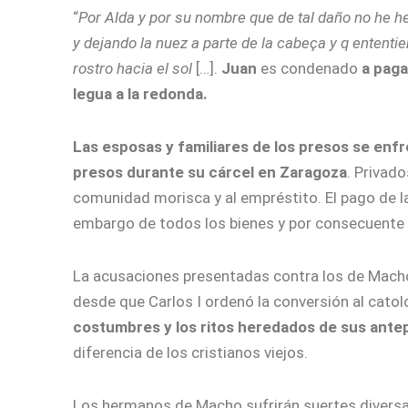
“
Por Alda y por su nombre que de tal daño no he h
y dejando la nuez a parte de la cabeça y q ententi
rostro hacia el sol
[…].
Juan
es condenado
a paga
legua a la redonda.
Las esposas y familiares de los presos se enfr
presos durante su cárcel en Zaragoza
. Privado
comunidad morisca y al empréstito. El pago de la
embargo de todos los bienes y por consecuente c
La acusaciones presentadas contra los de Macho
desde que Carlos I ordenó la conversión al cat
costumbres y los ritos heredados de sus ant
diferencia de los cristianos viejos.
Los hermanos de Macho sufrirán suertes divers