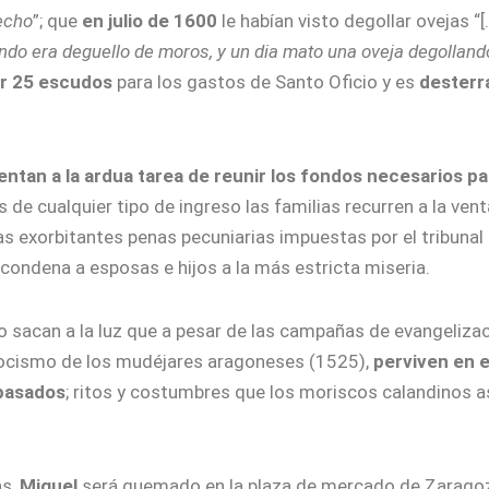
echo
”; que
en julio de 1600
le habían visto degollar ovejas “
endo era deguello de moros, y un dia mato una oveja degollando
r 25 escudos
para los gastos de Santo Oficio y es
desterr
entan a la ardua tarea de reunir los fondos necesarios p
s de cualquier tipo de ingreso las familias recurren a la vent
s exorbitantes penas pecuniarias impuestas por el tribunal s
ondena a esposas e hijos a la más estricta miseria.
 sacan a la luz que a pesar de las campañas de evangeliz
olocismo de los mudéjares aragoneses (1525),
perviven en e
epasados
; ritos y costumbres que los moriscos calandinos a
as,
Miguel
será quemado en la plaza de mercado de Zarago