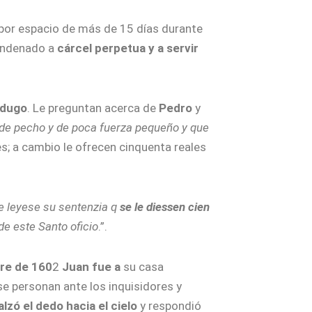
r por espacio de más de 15 días durante
condenado a
cárcel perpetua y a servir
rdugo
. Le preguntan acerca de
Pedro
y
e pecho y de poca fuerza pequeño y que
es; a cambio le ofrecen cinquenta reales
se leyese su sentenzia q
se le diessen cien
de este Santo oficio
.”.
re de 160
2
Juan fue a
su casa
se personan ante los inquisidores y
zó el dedo hacia el cielo
y respondió