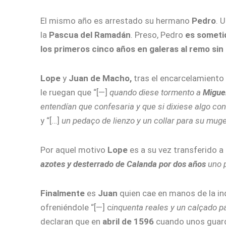
El mismo año es arrestado su hermano
Pedro
. 
la
Pascua del Ramadán
. Preso, Pedro
es someti
los primeros cinco años en galeras al remo sin
Lope
y
Juan de Macho,
tras el encarcelamiento
le ruegan que “[—]
quando diese tormento a
Migue
entendían que confesaria y que si dixiese algo c
y “[…]
un pedaço de lienzo y un collar para su muge
Por aquel motivo
Lope
es a su vez transferido a 
azotes y desterrado de Calanda por dos años
uno p
Finalmente
es
Juan
quien cae en manos de la in
ofreniéndole “[—] c
inquenta reales y un calçado p
declaran que en
abril de 1596
cuando unos guarda