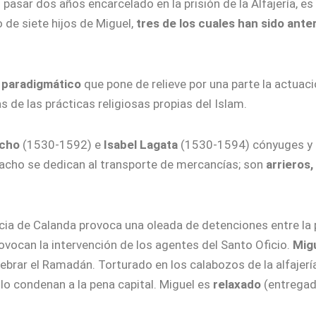
s pasar dos años encarcelado en la prisión de la Alfajería, e
 de siete hijos de Miguel,
tres de los cuales han sido ant
o paradigmático
que pone de relieve por una parte la actuació
s de las prácticas religiosas propias del Islam.
acho
(1530-1592) e
Isabel Lagata
(1530-1594) cónyuges y s
acho se dedican al transporte de mercancías; son
arrieros,
cia de Calanda provoca una oleada de detenciones entre la 
rovocan la intervención de los agentes del Santo Oficio.
Mig
lebrar el Ramadán. Torturado en los calabozos de la alfajerí
lo condenan a la pena capital. Miguel es
relaxado
(entregado