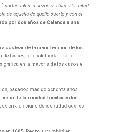
[…]
cortandoles el pezcuezo hasta la mitad
la de aquella de quella suerte y con el
ado por dos años de Calanda a una
ara costear de la manutención de los
a de bienes, a la solidaridad de la
ignifica en la mayoría de los casos el
ación, pasados más de ochenta años
l seno de las unidad familiares las
socian a un signo de identidad que les
za en
1605
,
Pedro
sucumbirá en