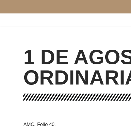
Saltar
al
contenido
1 DE AGOS
ORDINARI
AMC. Folio 40.